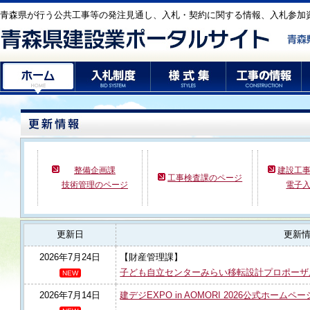
青森県が行う公共工事等の発注見通し、入札・契約に関する情報、入札参加
整備企画課
建設工
工事検査課のページ
技術管理のページ
電子
更新日
更新
2026年7月24日
【財産管理課】
子ども自立センターみらい移転設計プロポーザ
2026年7月14日
建デジEXPO in AOMORI 2026公式ホー