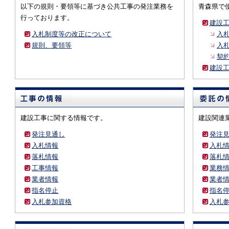
以下の規則・要領等に基づき公共工事の発注業務を
青森県で
2025年10月1日
青森県県土整備部建設関連業務共同企業体取扱
行っております。
建設
【電子入札システム】
入札制度等の改正について
入
2025年9月1日
Windows10サポート終了およびブラウザ操作
規則、要領等
入
契
2025年8月4日
令和７年度一般競争入札対象工事一覧表に
建設
「令和７・８年度青森県建設関連業務の競争入
2025年6月3日
て」を掲載しました。（受付期間：R7.7.1～R9.
建設工事に関する情報です。
建設関連
発注見通し
発注
入札情報
入札
落札情報
落札
工事情報
業務
業者情報
業者
指名停止
指名
入札参加資格
入札