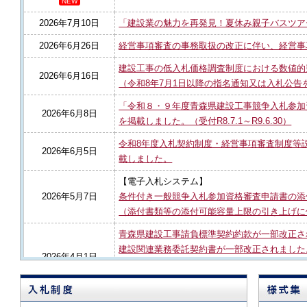
2026年7月10日
「建設業の魅力を再発見！夏休み親子バスツア
2026年6月26日
経営事項審査の事務取扱の改正に伴い、経営事
建設工事の低入札価格調査制度における数値的
2026年6月16日
（令和8年7月1日以降の指名通知又は入札公告
「令和８・９年度青森県建設工事競争入札参加
2026年6月8日
を掲載しました。（受付R8.7.1～R9.6.30）
令和8年度入札契約制度・経営事項審査制度等説
2026年6月5日
載しました。
【電子入札システム】
2026年5月7日
条件付き一般競争入札参加資格審査申請書の添
（添付書類等の添付可能容量上限の引き上げに
青森県建設工事請負標準契約約款が一部改正さ
建設関連業務委託契約書が一部改正されました
2026年4月1日
建築設計業務委託契約書が一部改正されました
建築工事監理業務委託契約書が一部改正されま
2026年4月1日
新たな工事費内訳書様式の当面の取扱いに