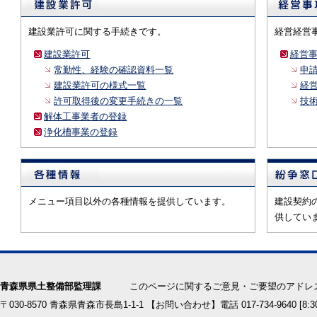
建設業許可に関する手続きです。
経営経営
建設業許可
経営
常勤性、経験の確認資料一覧
申
建設業許可の様式一覧
経
許可取得後の変更手続きの一覧
技
解体工事業者の登録
浄化槽事業の登録
メニュー項目以外の各種情報を提供しています。
建設契約
供してい
青森県県土整備部監理課
このページに関するご意見・ご要望のアドレ
〒030-8570 青森県青森市長島1-1-1 【お問い合わせ】電話 017-734-9640 [